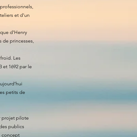
rofessionnels,
teliers et d’un
roque d’Henry
es de princesses,
froid. Les
 et 1692 par le
aujourd’hui
es petits de
 projet pilote
des publics
e concept