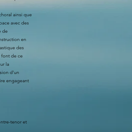
choral ainsi que
space avec des
é de
nstruction en
tastique des
 font de ce
ur la
ssion d’un
aire engageant
o
ntre-tenor et