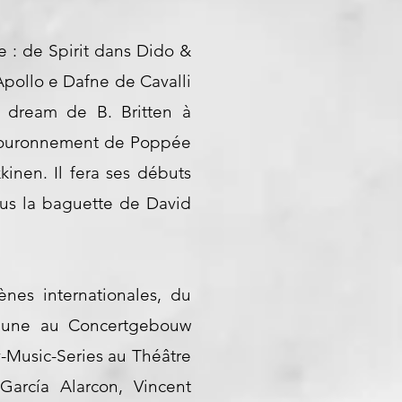
pe : de Spirit dans Dido &
Apollo e Dafne de Cavalli
 dream de B. Britten à
 Couronnement de Poppée
inen. Il fera ses débuts
us la baguette de David
ènes internationales, du
eaune au Concertgebouw
-Music-Series au Théâtre
arcía Alarcon, Vincent