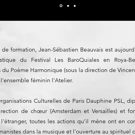
 de formation, Jean-Sébastien Beauvais est aujourd’
stique du Festival Les BaroQuiales en Roya-Bev
 du Poème Harmonique (sous la direction de Vincent 
l’ensemble féminin l’Atelier.
anisations Culturelles de Paris Dauphine PSL, di
irection de chœur (Amsterdam et Versailles) et fo
 l’étranger, toutes les actions qu’il mène ont en 
manistes dans la musique et l’ouverture au spirituel d