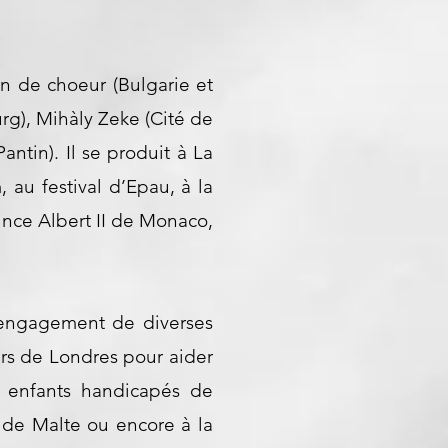
ion de choeur (Bulgarie et
urg), Mihàly Zeke (Cité de
antin). Il se produit à La
au festival d’Epau, à la
ince Albert II de Monaco,
l'engagement de diverses
ers de Londres pour aider
es enfants handicapés de
e de Malte ou encore à la