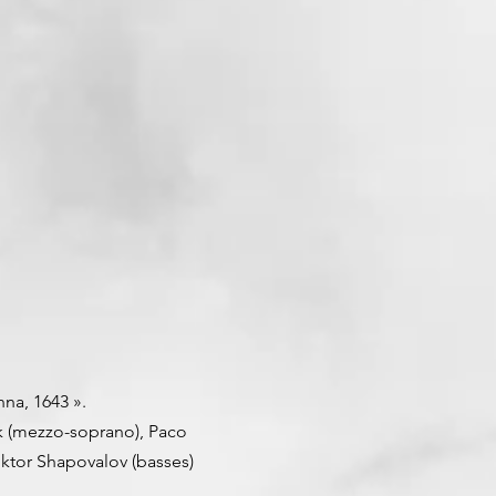
na, 1643 ».
cik (mezzo-soprano), Paco
Viktor Shapovalov (basses)