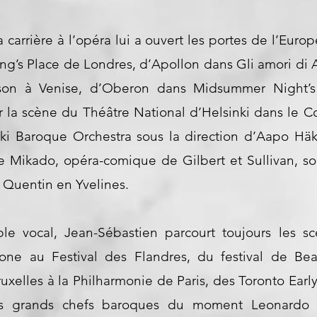
a carrière à l’opéra lui a ouvert les portes de l’Euro
ng’s Place de Londres, d’Apollon dans Gli amori di 
lson à Venise, d’Oberon dans Midsummer Night’s
r la scène du Théâtre National d’Helsinki dans le
ki Baroque Orchestra sous la direction d’Aapo Häkk
 Mikado, opéra-comique de Gilbert et Sullivan, so
t Quentin en Yvelines.
le vocal, Jean-Sébastien parcourt toujours les sc
one au Festival des Flandres, du festival de B
elles à la Philharmonie de Paris, des Toronto Early
s grands chefs baroques du moment Leonardo G