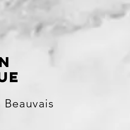
on
ue
n Beauvais