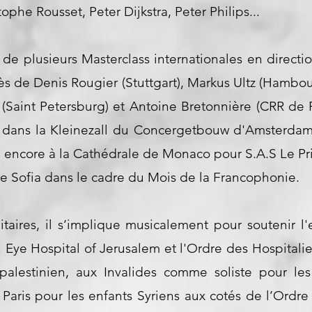
phe Rousset, Peter Dijkstra, Peter Philips...
t de plusieurs Masterclass internationales en direct
rès de Denis Rougier (Stuttgart), Markus Ultz (Hambo
n (Saint Petersburg) et Antoine Bretonnière (CRR de P
, dans la Kleinezall du Concergetbouw d'Amsterdam, 
ou encore à la Cathédrale de Monaco pour S.A.S Le Pr
 de Sofia dans le cadre du Mois de la Francophonie.
itaires, il s’implique musicalement pour soutenir 
Eye Hospital of Jerusalem et l'Ordre des Hospitali
o-palestinien, aux Invalides comme soliste pour l
à Paris pour les enfants Syriens aux cotés de l’Ordr