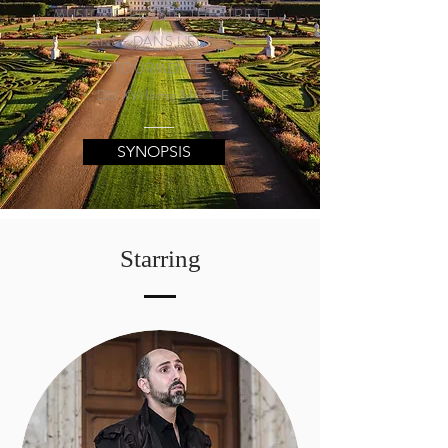
MUSIQUE, POÈSIE, THÉÂTRE ET
DANSE DANS L'EUROPE
TOURMENTÉE
DU XVIIème SIECLE
SYNOPSIS
Starr
ing