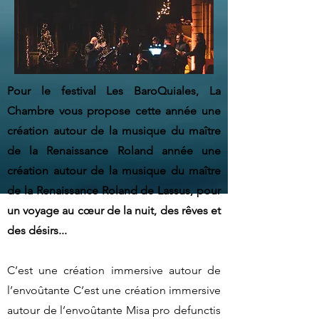
Pour le festival Les BaroQuiales, La
Chambre vous propose cette année une
création autour de la musique du maître
de la Renaissance Roland année une
création autour de la musique du maître
de la Renaissance Roland de Lassus, pour
un voyage au cœur de la nuit, des rêves et
des désirs...
C’est une création immersive autour de
l’envoûtante C’est une création immersive
autour de l’envoûtante Misa pro defunctis