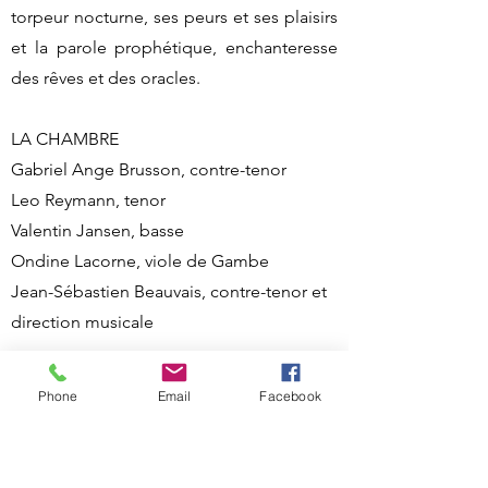
torpeur nocturne, ses peurs et ses plaisirs
et la parole prophétique, enchanteresse
des rêves et des oracles.
LA CHAMBRE
Gabriel Ange Brusson, contre-tenor
Leo Reymann, tenor
Valentin Jansen, basse
Ondine Lacorne, viole de Gambe
Jean-Sébastien Beauvais, contre-tenor et
direction musicale
Sanctuaire Notre Dame de Laghet
Phone
Email
Facebook
Rte de Laghet, 06340 La Trinité, France
06/07/26 19:00
Réservation - Information :