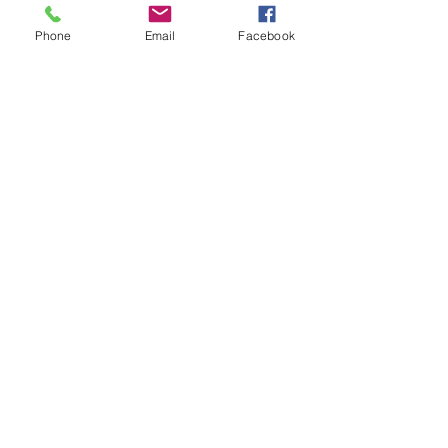
06190 Roquebrune-Cap-Martin, France
Phone
Email
Facebook
20/09/26 12:00
Réservation - Information :
https://journeesdupatrimoine.culture.gou
v.fr/w/391796/evenement/20241392/antoin
e-cleopatre-visite-musicale-et-
theatrale#/events/20241392
NOUS CONTACTER
MENTION LÉGALES