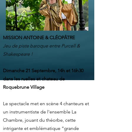
MISSION ANTOINE & CLÉOPÂTRE
Jeu de piste baroque entre Purcell &
Shakespeare !
Dimanche 21 Septembre, 14h et 16h30
dans les ruelles et chateau de
Roquebrune Village
Le spectacle met en scène 4 chanteurs et
un instrumentiste de l'ensemble La
Chambre, jouant du théorbe, cette
intrigante et emblématique “grande