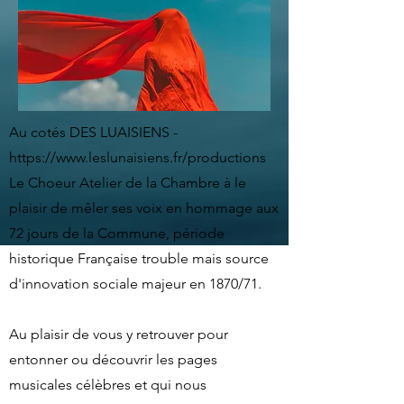
Au cotés DES LUAISIENS -
https://www.leslunaisiens.fr/productions
Le Choeur Atelier de la Chambre à le
plaisir de mêler ses voix en hommage aux
72 jours de la Commune, période
historique Française trouble mais source
d'innovation sociale majeur en 1870/71.
Au plaisir de vous y retrouver pour
entonner ou découvrir les pages
musicales célèbres et qui nous